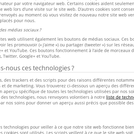
nateur par votre navigateur web. Certains cookies aident seulement 
ite web lors d’une visite sur le site web. D’autres cookies sont cons
 renvoyés au moment où vous visitez de nouveau notre site web ver
 placés pour nous.
des médias sociaux ?
sites web utilisent également les boutons de médias sociaux. Ces b
ir les promouvoir (« j’aime ») ou partager (tweeter ») sur les rés
le+ et YouTube. Ces boutons fonctionnement à l’aide de morceaux 
, Twitter, Google+ et YouTube.
ns-nous ces technologies ?
, des trackers et des scripts pour des raisons différentes notamme
s et de marketing. Vous trouverez ci-dessous un aperçu des différen
 aperçu spécifique de toutes les technologies utilisées par nos soins
s des technologies, nous renvoyons volontiers à notre
liste de techn
ar nos soins pour donner un aperçu aussi précis que possible des 
s technologies pour veiller à ce que notre site web fonctionne bien e
s cookies sont utilisés. Les scripts veillent à ce que le site web soit 