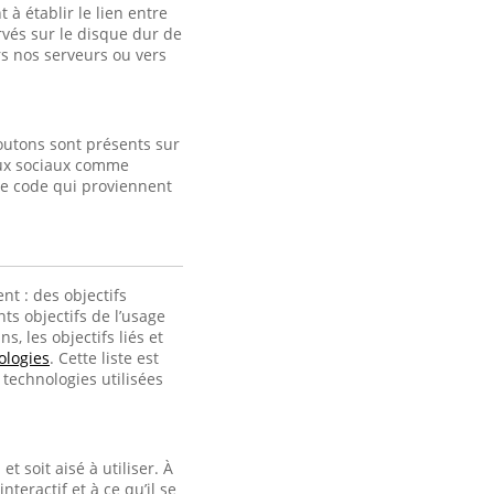
à établir le lien entre
ervés sur le disque dur de
s nos serveurs ou vers
outons sont présents sur
eaux sociaux comme
de code qui proviennent
nt : des objectifs
ts objectifs de l’usage
, les objectifs liés et
ologies
. Cette liste est
technologies utilisées
t soit aisé à utiliser. À
interactif et à ce qu’il se