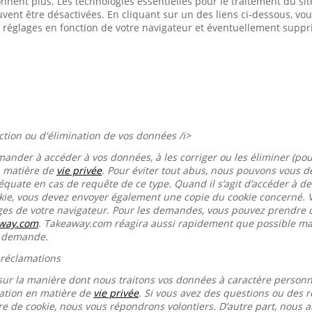
onnent plus. Les technologies essentielles pour le traitement du s
euvent être désactivées. En cliquant sur un des liens ci-dessous, 
 réglages en fonction de votre navigateur et éventuellement suppr
ection ou d'élimination de vos données /i>
mander à accéder à vos données, à les corriger ou les éliminer (pou
n matière de
vie privée
. Pour éviter tout abus, nous pouvons vous
équate en cas de requête de ce type. Quand il s’agit d’accéder à d
okie, vous devez envoyer également une copie du cookie concerné. 
ages de votre navigateur. Pour les demandes, vous pouvez prendre 
away.com
. Takeaway.com réagira aussi rapidement que possible mai
e demande.
 réclamations
sur la manière dont nous traitons vos données à caractère person
ration en matière de
vie privée
. Si vous avez des questions ou des r
re de cookie, nous vous répondrons volontiers. D’autre part, nous