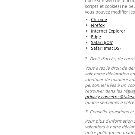
notre site web ne foncti
scripts et cookies) ne p
vous pouvez modifier les
Chrome
Firefox
Internet Explorer
Edge
Safari (iOS)
Safari (macOS)
2.
Droit d’accès, de corr
Vous avez le droit de de
voir notre déclaration e
identifier de manière ad
personnel liées à un co
retrouver dans les régl
privacy-concerns@take
quatre semaines à votr
3.
Conseils, questions et
Pour plus d’information 
volontiers à notre décla
notre politique en matiè